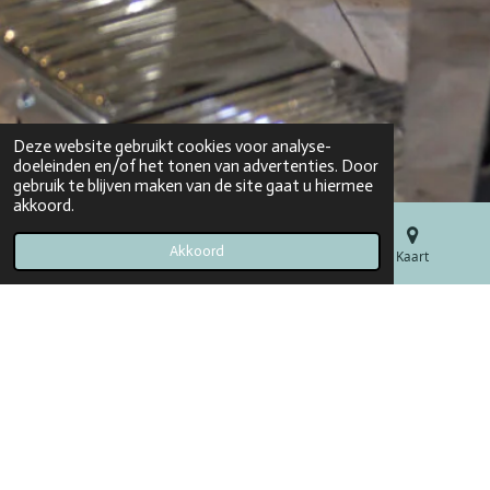
Deze website gebruikt cookies voor analyse-
doeleinden en/of het tonen van advertenties. Door
gebruik te blijven maken van de site gaat u hiermee
akkoord.
Akkoord
E-mailadres
Telefoonnummer
Kaart
Persoonlijke aandacht en vakmanschap
Bij LOUNGE17 draait alles om persoonlijke aandacht en
vakmanschap. Omdat de salon wordt gerund door één
persoon, krijgt elke klant een op maat gemaakte behandeling.
Er wordt de tijd genomen om te luisteren naar de wensen en
het haar wordt op een professionele en vakkundige manier